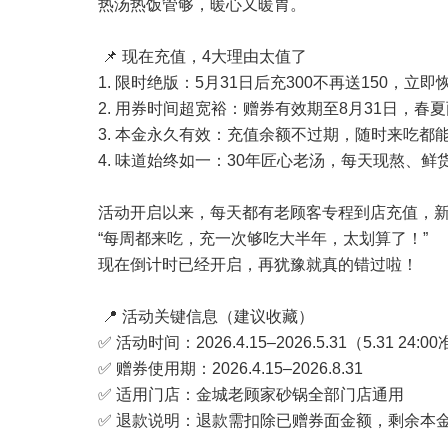
热汤热饭管够，暖心又暖胃。
📌 现在充值，4大理由太值了
1. 限时绝版：5月31日后充300不再送150，立即
2. 用券时间超宽裕：赠券有效期至8月31日，春
3. 本金永久有效：充值余额不过期，随时来吃都
4. 味道始终如一：30年匠心老汤，每天现熬、
活动开启以来，每天都有老顾客专程到店充值，
“每周都来吃，充一次够吃大半年，太划算了！”
现在倒计时已经开启，再犹豫就真的错过啦！
📍 活动关键信息（建议收藏）
✅ 活动时间：2026.4.15–2026.5.31（5.31 24:
✅ 赠券使用期：2026.4.15–2026.8.31
✅ 适用门店：金城老顾家砂锅全部门店通用
✅ 退款说明：退款需扣除已赠券面金额，剩余本