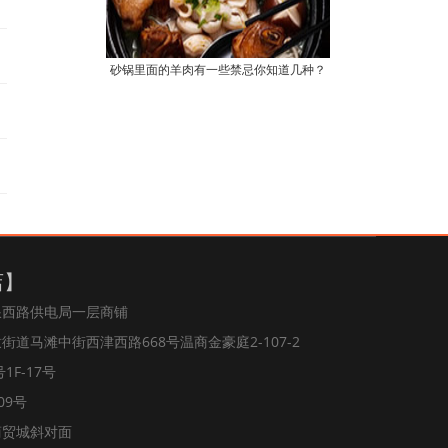
砂锅里面的羊肉有一些禁忌你知道几种？
店】
浪西路供电局一层商铺
道马滩中街西津西路668号温商金豪庭2-107-2
1F-17号
09号
商贸城斜对面