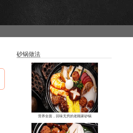
砂锅做法
营养全面，回味无穷的老顾家砂锅