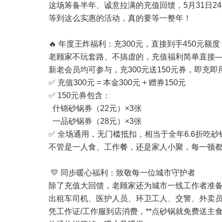
这场筹备半年、诚意拉满的充值回馈，5月31日2
等到这么实惠的活动，真的要等一整年！
🔥 年度王炸福利：充300元，直接到手450元额度
老顾家不玩套路、不搞虚的，充值福利简单直接
新老会员均可参与，充300元送150元券，即充即
✅ 充值300元 = 本金300元 + 赠券150元
✅ 150元券包含：
什锦砂锅券（22元）×3张
一品砂锅券（28元）×3张
✅ 全场通用，无门槛抵扣，相当于全年6.6折吃砂
不管是一人食、工作餐，还是家人小聚，每一顿
💛 同步暖心福利：致敬每一位城市守护者
除了充值大回馈，老顾家还为城市一线工作者准
出租车司机、医护人员、环卫工人、交警、外卖
凭工作证/工作服到店消费，**点砂锅就免费送主食