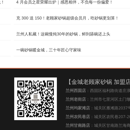
无！
4 月会员之星荣耀出炉｜感恩相伴，不负每一份偏爱！
充 300 送 150！老顾家砂锅超级会员月，吃砂锅更划算！
兰州人私藏！这碗慢炖30年的砂锅，鲜到舔碗还上头
一碗砂锅暖金城，三十年匠心守家味
【金城老顾家砂锅 加盟
兰州西固店
：西固区福利路街道庄
兰州老街店
：兰州市七里河区土门墩街
兰州均家滩店
：城关区雁滩路2037号
兰州农民巷店
：城关区农民巷207-2
兰州甘南路店
：城关区甘南路兰海