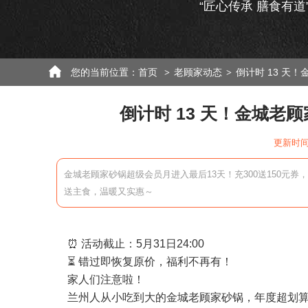
“匠心传承 膳食有道
您的当前位置：
首页
老顾家动态
倒计时 13 天！
>
>
倒计时 13 天！金城老顾家
更新时间：
金城老顾家砂锅超级会员月进入最后13天！充300送150元
送主食，温暖又实惠～
⏰ 活动截止：5月31日24:00
⏳ 错过即恢复原价，福利不再有！
家人们注意啦！
兰州人从小吃到大的金城老顾家砂锅，年度超划算