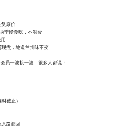
恢复原价
夏两季慢慢吃，不浪费
能用
鲜货现煮，地道兰州味不变
新会员一波接一波，很多人都说：
00准时截止）
金原路退回