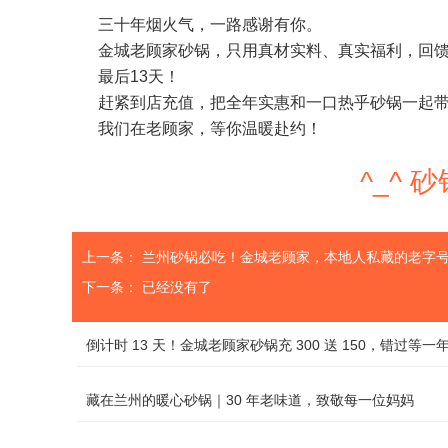
三十年烟火气，一路感谢有你。
金城老顾家砂锅，只用真材实料、真实福利，回
最后13天！
赶紧到店充值，把全年实惠和一口热乎砂锅一起
我们在老顾家，等你温暖赴约！
^_^
上一条：
兰州砂锅必吃！金城老顾家，本地人私藏的老字
下一条： 已经没有了
倒计时 13 天！金城老顾家砂锅充 300 送 150，错过等一
藏在兰州的暖心砂锅｜30 年老味道，致敬每一位妈妈