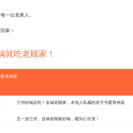
馈每一位老家人。
带回家～
 砂锅就吃老顾家！
号暖胃神器
年
兰州砂锅必吃！金城老顾家，本地人私藏的老字号暖胃神器
五一游兰州，这锅老顾家砂锅，暖到心坎里！