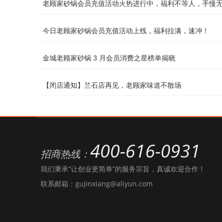
老顾家砂锅会员充值活动火热进行中，福利不等人，手慢
今日老顾家砂锅会员充值活动上线，福利拉满，速冲！
金城老顾家砂锅 3 月会员消费之星榜单揭晓
【闭店通知】兰石店再见，老顾家味道不散场
400-616-0931
招商热线：
我们秉承“让创业更简单”的服务宗旨，真诚欢迎合作！
联系邮箱：gujinxiang@aliyun.com