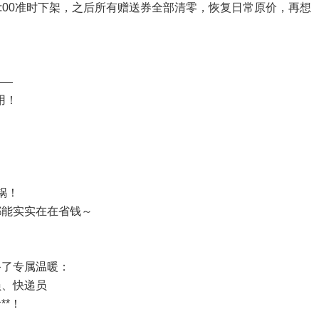
4:00准时下架，之后所有赠送券全部清零，恢复日常原价，再想
——
用！
锅！
都能实实在在省钱～
备了专属温暖：
员、快递员
**！