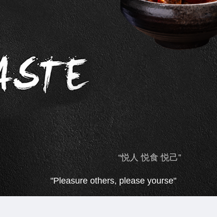
“悦人 悦食 悦己”
"Pleasure others, please yourse"