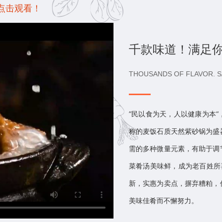
点击观看！
千款味道！满足
THOUSANDS OF FLAVOR. S
”民以食为天，人以健康为本
称的麦饭石质天然紫砂锅为盛
需的多种微量元素，有助于调
菜肴汤美味鲜，成为老百姓所
新，实惠为卖点，摒弃糟粕，
美味佳肴而不懈努力。