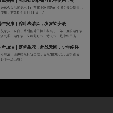
温馨提醒｜充值赠送砂锅券记得使用，别
顾家会员温馨提示！此前充 300 赠送的 6 张免费砂锅券记
使用，有效期至 8 月 31 日，含
端午安康｜粽叶裹清风，岁岁皆安暖
当艾草挂上窗台，香甜的粽子摆上餐桌，一年一度的端午节
就要到啦！端午节，又称龙舟节、诗人节，是中华民族
中考加油｜落笔生花，此战无悔，少年终将
中考加油，愿你提笔从容自信，合笔如愿以偿，金榜题名，
奔赴下一场山海！