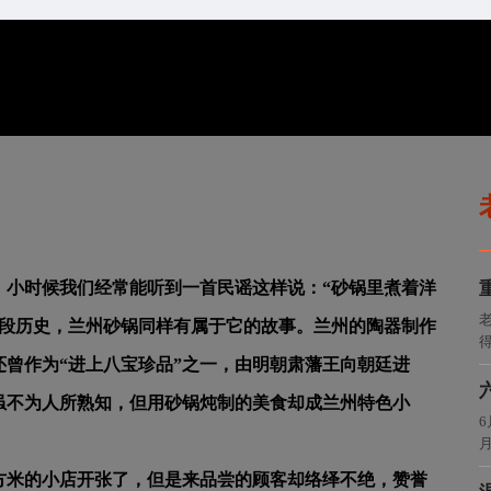
。小时候我们经常能听到一首民谣这样说：“砂锅里煮着洋
老
一段历史，兰州砂锅同样有属于它的故事。兰州的陶器制作
得
还曾作为“进上八宝珍品”之一，由明朝肃藩王向朝廷进
虽不为人所熟知，但用砂锅炖制的美食却成兰州特色小
平方米的小店开张了，但是来品尝的顾客却络绎不绝，赞誉