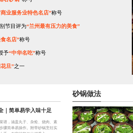
肃商业服务业特色名店”
称号
别节目评为
“兰州最有压力的美食”
美食名店”
称号
授予
“中华名吃”
称号
四花旦”
之一
砂锅做法
全｜简单易学入味十足
菜谱，涵盖丸子、杂烩、烧肉、素
步骤简单易操作。附带砂锅烹饪实