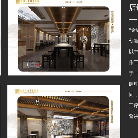
店
——
“
创
以
作
于
调
间
工序
肴