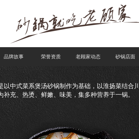
品牌故事
荣誉资质
老顾家动态
砂锅店面
是以中式菜系煲汤砂锅制作为基础，以淮扬菜结合
为补充、热烫、鲜嫩、味美，集多种营养于一锅。