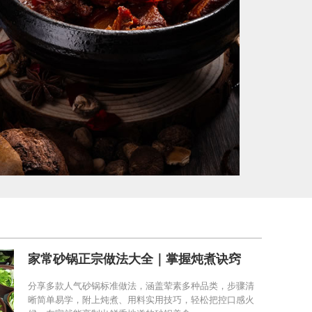
家常砂锅正宗做法大全｜掌握炖煮诀窍
分享多款人气砂锅标准做法，涵盖荤素多种品类，步骤清
晰简单易学，附上炖煮、用料实用技巧，轻松把控口感火