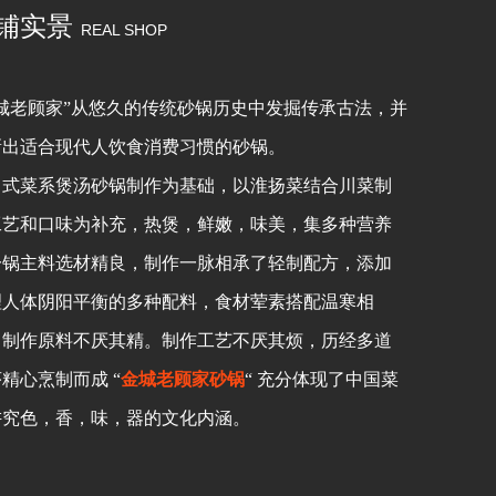
铺实景
REAL SHOP
金城老顾家”从悠久的传统砂锅历史中发掘传承古法，并
新出适合现代人饮食消费习惯的砂锅。
中式菜系煲汤砂锅制作为基础，以淮扬菜结合川菜制
工艺和口味为补充，热煲，鲜嫩，味美，集多种营养
一锅主料选材精良，制作一脉相承了轻制配方，添加
理人体阴阳平衡的多种配料，食材荤素搭配温寒相
，制作原料不厌其精。制作工艺不厌其烦，历经多道
精心烹制而成 “
金城老顾家砂锅
“ 充分体现了中国菜
讲究色，香，味，器的文化内涵。