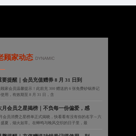
老顾家动态
DYNAMIC
——
重要提醒｜会员充值赠券 8 月 31 日到
顾家会员温馨提示！此前充 300 赠送的 6 张免费砂锅券记
使用，有效期至 8 月 31 日，含
六月会员之星揭榜｜不负每一份偏爱，感
6月会员消费之星榜单正式揭晓，快看看有没有你的名字～六
月盛夏，烟火如常。在蝉鸣与晚风交织的日子里，最