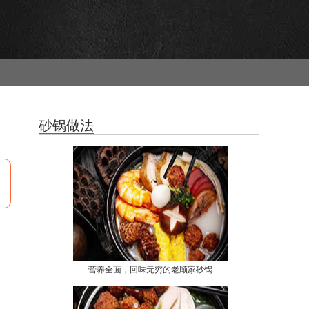
砂锅做法
营养全面，回味无穷的老顾家砂锅