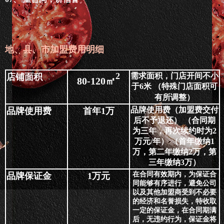
地、县、市加盟费用明细
2
需求面积，门店开间不小
店铺面积
80-120㎡
于6米 （特殊门店面积可
有所调整）
品牌使用费（加盟费交付
品牌使用费
首年1万
后不予退还） （合同期
为三年，再次续约时为2
万元/年） （首年缴纳1
万，第二年缴纳2万，第
三年缴纳3万）
在合同有效期内，为保证合
品牌保证金
1万元
同能够有序进行，避免公司
以及其他加盟商受到不必要
的经济和名誉损失，特收取
一定的保证金，在合同期满
后，无违约行为，保证金将