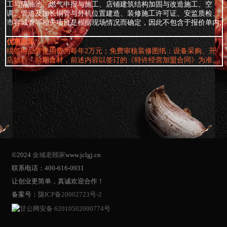
工与隔油池、燃气申报与施工、店铺建筑结构加固与改造施工、空
调、管道及加长铜管与外机位置建造、装修施工许可证、安监质检、
市容城管等相关项目是根据现场情况而确定，因此不包含于报价单内;
优惠政策：
续签时品牌使用费为每年2万元；免费审核装修图纸；设备采购、开
店物料、前期食材，前述内容以签订的《特许经营加盟合同》为准。
©2024
金城老顾家
www.jclgj.cn
联系电话：400-616-0931
让创业更简单，真诚欢迎合作！
备案号：
陇ICP备20002723号-2
甘公网安备 62010502000774号