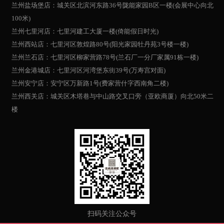
兰州盐场堡店：城关区北滨河东路36号陇能家园B区一楼(会展中心向北
100米)
兰州七里河店：七里河建工大厦一楼(倚能假日时光)
兰州西站店：七里河区敦煌路80号(阳光家园牡丹苑3号楼一楼)
兰州兰石店：七里河区柳家营路78号(兰石厂一分厂家属91栋一楼)
兰州金港城店：七里河区河湾堡东街39号(万寿宫对面)
兰州安宁店：安宁区万新路1号(费家营什字西南角二楼)
兰州西关店：城关区木塔巷与中山路交叉口旁（亚欧商厦）向北50米二
楼
扫码关注公众号