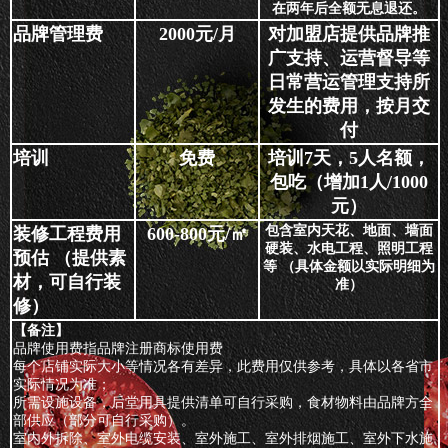
在两年后全额无息退还。
品牌管理费
2000元/月
对加盟店提供品牌推
广支持、运营督导等
日常营运管理支持所
发生的费用，按月交
付
培训
免费
培训7天，5人名额，
包吃（增加1人/1000
元）
包含室内天花、地面、墙面
装修工程费用
600-800元/㎡
硬装、水电工程、照明工程
预估 （提供素
等 （具体金额以实际明细为
材，可自行装
准）
修）
【备注】
品牌使用费指品牌注册商标使用费
每个店铺实际大小等情况各有差异，此费用仅供参考，具体以各省市
实际情况为准；
所需设施设备，后堂用具提供清单可自行采购，食材物料由品牌方全
部供应（部分可自行采购）。
室内外拆除、室外电缆安装、室外施工、室外排烟施工、室外下水施