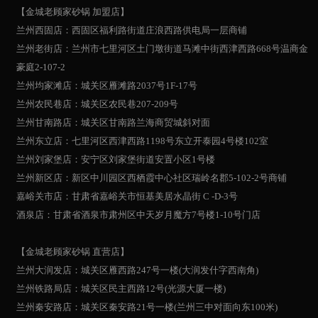
【金城老顾家砂锅 加盟店】
兰州西固店：西固区福利路街道庄浪西路供电局一层商铺
兰州老街店：兰州市七里河区土门墩街道马滩中街西津西路668号温商金
豪庭2-107-2
兰州均家滩店：城关区雁滩路2037号1F-17号
兰州农民巷店：城关区农民巷207-209号
兰州甘南路店：城关区甘南路兰海商贸城斜对面
兰州东立店：七里河区西津西路1198号东立开泰园4号楼102室
兰州刘家堡店：安宁区刘家堡街道安置小区1号楼
兰州新区店：新区中川园区西栖霞中心社区瑞岭名郡5-102-2号商铺
嘉峪关市店：甘肃省嘉峪关市恒基美居水晶街 C -D-3号
酒泉店：甘肃省酒泉市肃州区中天岁月魔方7号楼1-10号门店
【金城老顾家砂锅 直营店】
兰州大润发店：城关区雁西路247号一楼(大润发什字西南角)
兰州铁路局店：城关区民主西路12号(光源大厦一楼)
兰州秦安路店：城关区秦安路21号一楼(兰州三中对面向东100米)